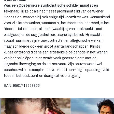
Was een Oostenrijkse symbolistische schilder, muralist en
tekenaar. Hij geldt als het meest prominente lid van de Wiener
Secession, waarvan hij ook enige tijd voorzitter was. Kenmerkend
voor zijn latere werken, waarmee hij het meest bekend werd, is het
"decoratief ornamentalisme" (waarbij hij vaak ook werkte met
bladgoud) en de suggestief-erotische symboliek. Hij maakte
vooral naam met zijn vrouwportretten en allegorische werken,
maar schilderde ook een groot aantal landschappen. Klimts
kunst ontstond tijdens een artistieke bloeiperiode in het Wenen
van het belle époque en wordt vaak geassocieerd met de
jugendstilbeweging en de art nouveau. Zijn oeuvre wordt wel
beschouwd als exemplarisch voor het toenmalige spanningsveld
tussen behoudzucht en drang tot vooruitgang.
EAN: 9501719228866