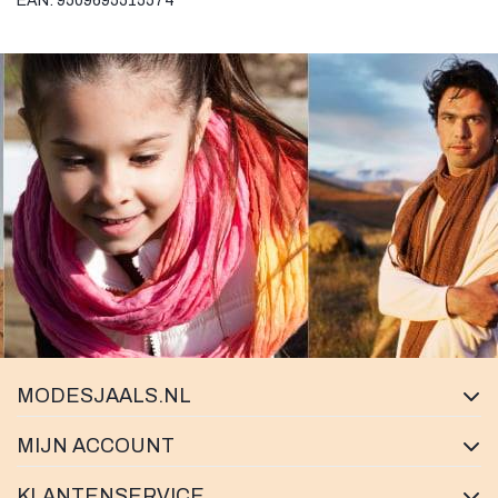
EAN: 9509695515574
MODESJAALS.NL
MIJN ACCOUNT
KLANTENSERVICE